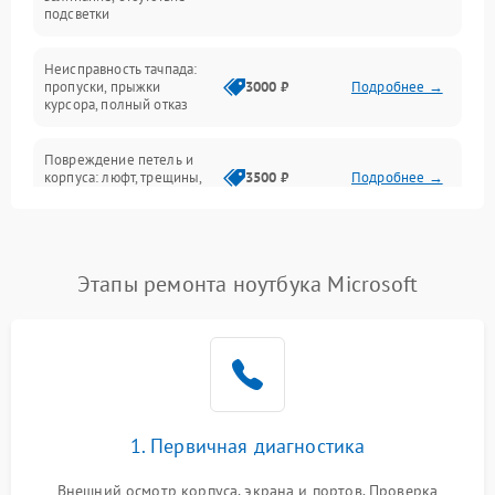
подсветки
Батарея
Неисправность тачпада:
Сеть и интернет
пропуски, прыжки
3000 ₽
Подробнее →
курсора, полный отказ
Система охлаждения
Повреждение петель и
корпуса: люфт, трещины,
3500 ₽
Подробнее →
деформация
Проблемы аккумулятора:
быстрая разрядка,
2500 ₽
Подробнее →
Этапы ремонта ноутбука Microsoft
невозможность зарядки,
вздутие
Неисправность зарядного
устройства или разъёма
2000 ₽
Подробнее →
питания
1. Первичная диагностика
Перегрев из‑за пыли,
износа термопасты или
2500 ₽
Подробнее →
неисправности кулера
Внешний осмотр корпуса, экрана и портов. Проверка