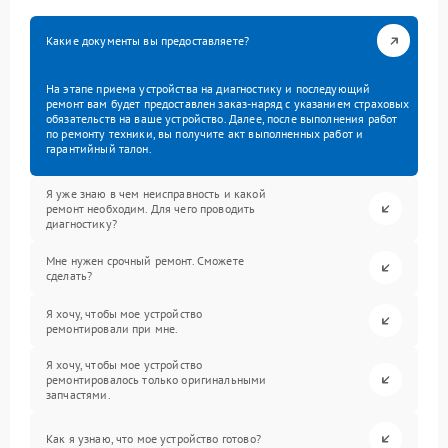
Какие документы вы предоставляете?
На этапе приема устройства на диагностику и последующий
ремонт вам будет предоставлен заказ-наряд с указанием страховых
обязательств на ваше устройство. Далее, после выполнения работ
по ремонту техники, вы получите акт выполненных работ и
гарантийный талон.
Я уже знаю в чем неисправность и какой
ремонт необходим. Для чего проводить
диагностику?
Мне нужен срочный ремонт. Сможете
сделать?
Я хочу, чтобы мое устройство
ремонтировали при мне.
Я хочу, чтобы мое устройство
ремонтировалось только оригинальными
запчастями.
Как я узнаю, что мое устройство готово?