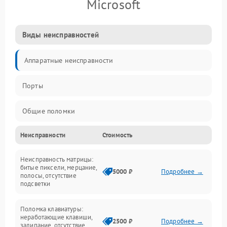
Microsoft
Виды неисправностей
Аппаратные неисправности
Порты
Общие поломки
Неисправности
Стоимость
Устройства
Неисправность матрицы:
Программные ошибки
битые пиксели, мерцание,
5000 ₽
Подробнее →
полосы, отсутствие
подсветки
Электрические и системные сбои
Поломка клавиатуры:
Интерфейсные проблемы
неработающие клавиши,
2500 ₽
Подробнее →
залипание, отсутствие