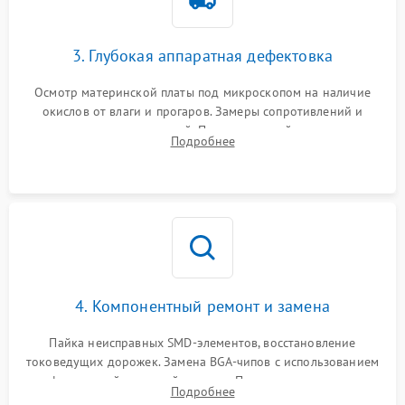
3. Глубокая аппаратная дефектовка
Осмотр материнской платы под микроскопом на наличие
окислов от влаги и прогаров. Замеры сопротивлений и
дежурных напряжений. Проверка цепей питания,
Подробнее
мультиконтроллера, процессора и видеочипа.
4. Компонентный ремонт и замена
Пайка неисправных SMD-элементов, восстановление
токоведущих дорожек. Замена BGA-чипов с использованием
инфракрасной паяльной станции. Прошивка микросхемы
Подробнее
BIOS или замена поврежденных портов USB