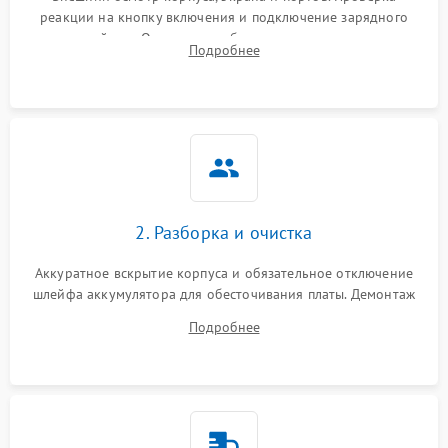
реакции на кнопку включения и подключение зарядного
устройства. Оценка потребления тока с помощью
Выход из строя SSD или
Подробнее
HDD: медленная загрузка,
лабораторного блока питания для локализации проблемы.
3000 ₽
Подробнее →
ошибки чтения,
пропадание диска
Неисправность
оперативной памяти:
2000 ₽
Подробнее →
вылеты приложений,
синие экраны
2. Разборка и очистка
Проблемы Wi‑Fi или
2500 ₽
Подробнее →
Bluetooth модулей
Аккуратное вскрытие корпуса и обязательное отключение
шлейфа аккумулятора для обесточивания платы. Демонтаж
системы охлаждения, очистка кулера от пыли и удаление
Подробнее
высохшей термопасты с кристаллов чипов.