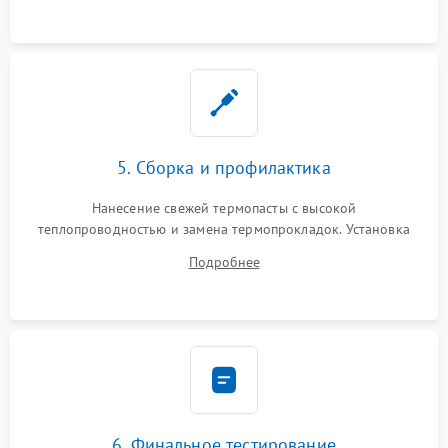
5. Сборка и профилактика
Нанесение свежей термопасты с высокой
теплопроводностью и замена термопрокладок. Установка
системы охлаждения, подключение всех внутренних
Подробнее
шлейфов, модулей памяти и накопителей. Предварительная
сборка корпуса.
6. Финальное тестирование