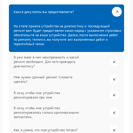
Какие документы вы предоставляете?
На этапе приема устройства на диагностику и последующий
ремонт вам будет предоставлен заказ-наряд с указанием страховых
обязательств на ваше устройство. Далее, после выполнения работ
по ремонту техники, вы получите акт выполненных работ и
гарантийный талон.
Я уже знаю в чем неисправность и какой
ремонт необходим. Для чего проводить
диагностику?
Мне нужен срочный ремонт. Сможете
сделать?
Я хочу, чтобы мое устройство
ремонтировали при мне.
Я хочу, чтобы мое устройство
ремонтировалось только оригинальными
запчастями.
Как я узнаю, что мое устройство готово?