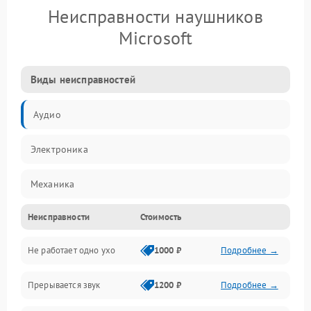
Неисправности наушников
Microsoft
Виды неисправностей
Аудио
Электроника
Механика
Неисправности
Стоимость
Электропитание
Не работает одно ухо
1000 ₽
Подробнее →
Связь
Прерывается звук
1200 ₽
Подробнее →
Механические повреждения