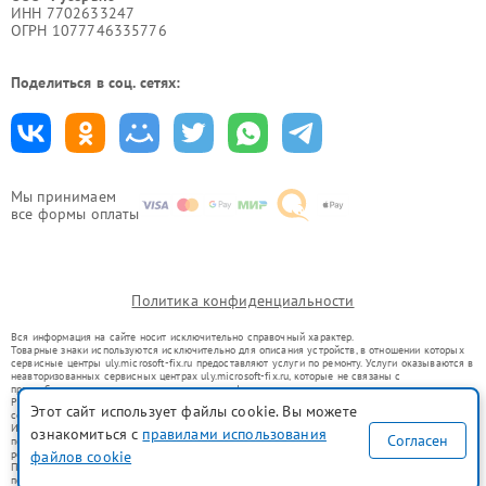
ИНН 7702633247
ОГРН 1077746335776
Поделиться в соц. сетях:
Мы принимаем
все формы оплаты
Политика конфиденциальности
Вся информация на сайте носит исключительно справочный характер.
Товарные знаки используются исключительно для описания устройств, в отношении которых
сервисные центры uly.microsoft-fix.ru предоставляют услуги по ремонту. Услуги оказываются в
неавторизованных сервисных центрах uly.microsoft-fix.ru, которые не связаны с
правообладателями товарных знаков или их официальными представителями.
Ремонт осуществляется для устройств, уже введенных в гражданский оборот в соответствии
Этот сайт использует файлы cookie. Вы можете
со статьей 1487 ГК РФ.
Использование товарных знаков не преследует цели индивидуализации услуг или введения
ознакомиться с
правилами использования
Согласен
потребителей в заблуждение, а служит для информирования о предоставляемых услугах по
ремонту техники указанных брендов.
файлов cookie
Представленная на сайте информация не является публичной офертой, определяемой
положениями Статьи 437(2) Гражданского кодекса РФ