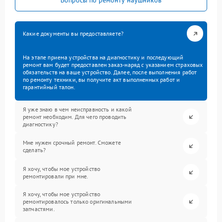
Вопросы по ремонту наушников
Какие документы вы предоставляете?
На этапе приема устройства на диагностику и последующий
ремонт вам будет предоставлен заказ-наряд с указанием страховых
обязательств на ваше устройство. Далее, после выполнения работ
по ремонту техники, вы получите акт выполненных работ и
гарантийный талон.
Я уже знаю в чем неисправность и какой
ремонт необходим. Для чего проводить
диагностику?
Мне нужен срочный ремонт. Сможете
сделать?
Я хочу, чтобы мое устройство
ремонтировали при мне.
Я хочу, чтобы мое устройство
ремонтировалось только оригинальными
запчастями.