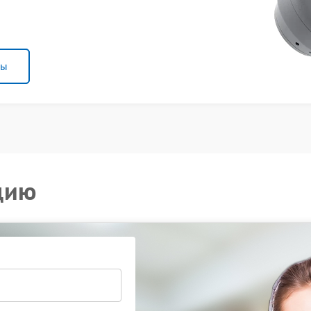
ны
цию