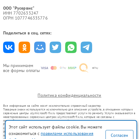
ООО "Русервис"
ИНН 7702633247
ОГРН 1077746335776
Поделиться в соц. сетях:
Мы принимаем
все формы оплаты
Политика конфиденциальности
Вся информация на сайте носит исключительно справочный характер.
Товарные знаки используются исключительно для описания устройств, в отношении которых
сервисные центры uly.microsoft-fix.ru предоставляют услуги по ремонту. Услуги оказываются в
неавторизованных сервисных центрах uly.microsoft-fix.ru, которые не связаны с
правообладателями товарных знаков или их официальными представителями.
Ремонт осуществляется для устройств, уже введенных в гражданский оборот в соответствии
Этот сайт использует файлы cookie. Вы можете
со статьей 1487 ГК РФ.
Использование товарных знаков не преследует цели индивидуализации услуг или введения
ознакомиться с
правилами использования
Согласен
потребителей в заблуждение, а служит для информирования о предоставляемых услугах по