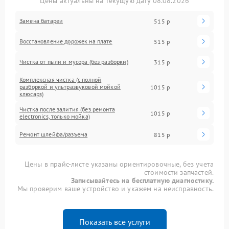
Цены актуальны на текущую дату 08.08.2026
Замена батареи
515 р
Восстановление дорожек на плате
515 р
Чистка от пыли и мусора (без разборки)
315 р
Комплексная чистка (с полной
разборкой и ультразвуковой мойкой
1015 р
клюcaps)
Чистка после залития (без ремонта
1015 р
electronics, только мойка)
Ремонт шлейфа/разъема
815 р
Цены в прайс-листе указаны ориентировочные, без учета
стоимости запчастей.
Записывайтесь на бесплатную диагностику.
Мы проверим ваше устройство и укажем на неисправность.
Показать все услуги