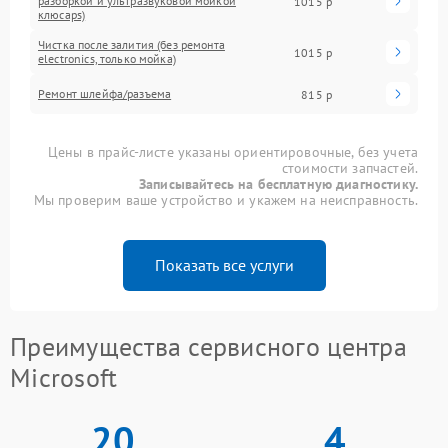
разборкой и ультразвуковой мойкой
1015 р
клюcaps)
Чистка после залития (без ремонта
1015 р
electronics, только мойка)
Ремонт шлейфа/разъема
815 р
Цены в прайс-листе указаны ориентировочные, без учета
стоимости запчастей.
Записывайтесь на бесплатную диагностику.
Мы проверим ваше устройство и укажем на неисправность.
Показать все услуги
Преимущества сервисного центра
Microsoft
20
4