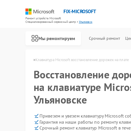
FIX-MICROSOFT
Ремонт устройств Microsoft
Специализированный cервисный центр г.
Ульяновск
Мы ремонтируем
Срочный ремонт
Це
crosoft в Ульяновске
Клавиатура Microsoft восстановление дорожек на плате
Восстановление дор
на клавиатуре Micro
Ульяновске
Привезем и увезем клавиатуру Microsoft с
Гарантия на наши работы по ремонту клави
Срочный ремонт клавиатур Microsoft в теч