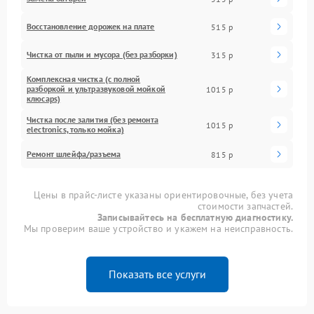
Восстановление дорожек на плате
515 р
Чистка от пыли и мусора (без разборки)
315 р
Комплексная чистка (с полной
разборкой и ультразвуковой мойкой
1015 р
клюcaps)
Чистка после залития (без ремонта
1015 р
electronics, только мойка)
Ремонт шлейфа/разъема
815 р
Цены в прайс-листе указаны ориентировочные, без учета
стоимости запчастей.
Записывайтесь на бесплатную диагностику.
Мы проверим ваше устройство и укажем на неисправность.
Показать все услуги