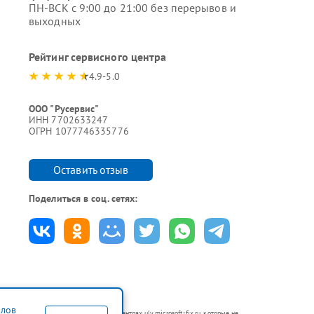
ПН-ВСК с 9:00 до 21:00 без перерывов и
выходных
Рейтинг сервисного центра
4.9-5.0
ООО "Русервис"
ИНН 7702633247
ОГРН 1077746335776
Оставить отзыв
Поделиться в соц. сетях:
йлов
тся в неавторизованных сервисных центрах uly.microsoft-fix.ru, которые не