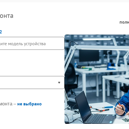
онта
полн
2
не выбрано
монта –