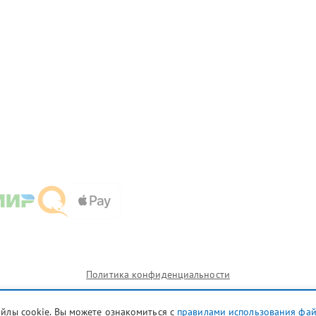
Политика конфиденциальности
айлы cookie. Вы можете ознакомиться с
правилами использования фа
и которых сервисные центры uly.microsoft-fix.ru предоставляют услуги по ремонту. Услуги оказываю