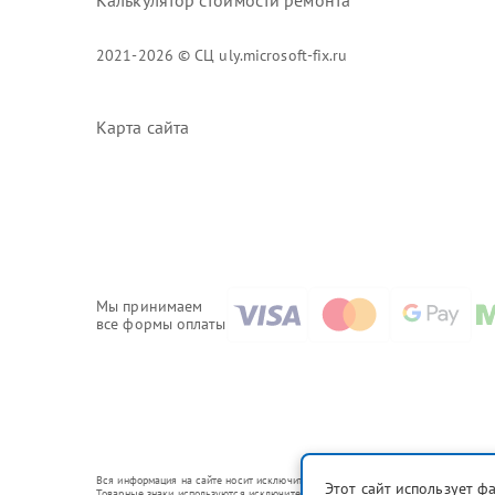
Калькулятор стоимости ремонта
2021-2026 © СЦ uly.microsoft-fix.ru
Карта сайта
Мы принимаем
все формы оплаты
Вся информация на сайте носит исключительно справочный характер.
Этот сайт использует ф
Товарные знаки используются исключительно для описания устройств, в отношени